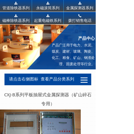
끂
끂
끂
管道除铁器系列
永磁滚筒系列
金属探测器系列
끂
끂
끅
磁棒除铁器系列
起重电磁铁系列
拨打销售电话
产品中心
产品广泛用于电力、水泥、
煤炭、建材、玻璃、陶瓷、
化工、粮食、矿山、钢渣处
理、固废处理等行业。
끀
请点击右侧图标 查看产品分类系列
CXJ-B系列平板抽屉式金属探测器（矿山碎石
专用）