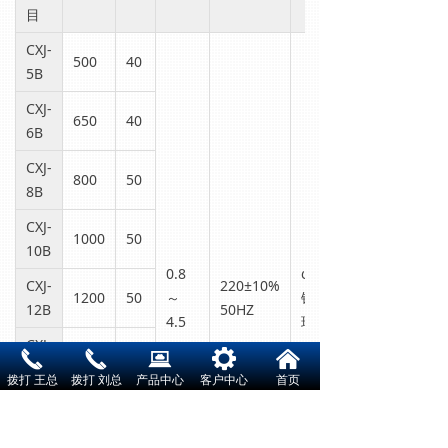
目
CXJ-
500
40
5B
CXJ-
650
40
6B
CXJ-
800
50
8B
CXJ-
1000
50
10B
0.8
φ20
CXJ-
220±10%
1200
50
～
铁铝
12B
50HZ
4.5
球
CXJ-
끅
끅
뀵
끶
낀
1400
60
14B
拨打 王总
拨打 刘总
产品中心
客户中心
首页
CXJ-
1600
60
16B