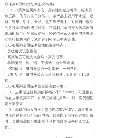
品使用环境相对复杂工况条件)
CXJ-B
系列金属探测仪，
具有性能稳定可靠，检测灵
敏度高，优良的抗干扰能力。该产品主要用于水泥、建
材、造纸、矿山、食品、化工等行业中，对原料中混杂
的各种金属物质进行检测，它是利用金属进入传感器电
磁场时所产生的感应信号，经过信号放大处理电路来驱
动执行机构动作，从而达到检测出有害金属。
CXJ-B
系列金属探测仪性能主要特点：
灵敏度调试定量化；
高灵敏度可检测大金属；声光报警。
检测范围：铁、铝、不锈钢、合金等金属。
控制输出：继电器接点一对常开，一对常闭。
定时功能：继电器吸合后延时释放，延时时间
1-10
秒。
CXJ-B
系列金属探测仪安装注意事项：
1
、皮带输送机机架的振幅小于
0.5mm
时，可直接安
装在皮带机架即可，如果振幅超过
0.5mm
时，应另配固
定支架安装。
2
、本机的输入电压为交流电
220V±10V
，如果电源
电压超过此值应配稳压电源。如果以上两项超过规定值
时，金属探测仪可能出现误动作而影响设备的正常工
作。