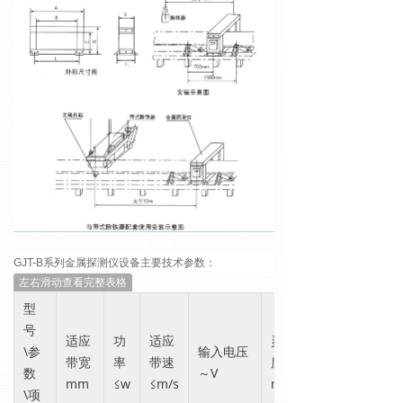
GJT-B
系列金属探测仪设备主要技术参数：
左右滑动查看完整表格
型
号
适应
功
适应
灵敏
\参
输入电压
带宽
率
带速
度≥
数
～V
mm
≤w
≤m/s
mm
\项