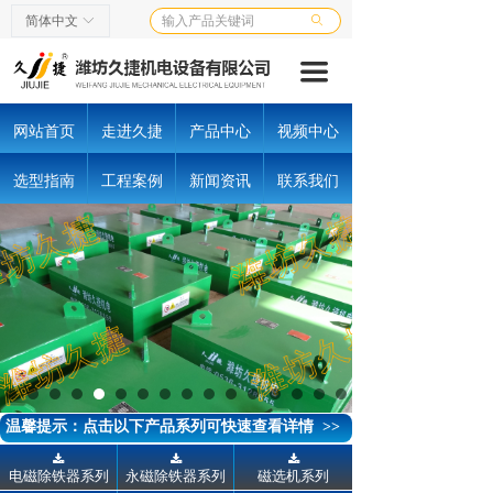
首页
简体中文
ꀅ
ꄙ
끀
走进久捷
产品中心
网站首页
走进久捷
产品中心
视频中心
视频中心
选型指南
工程案例
新闻资讯
联系我们
选型指南
工程案例
客户中心
新闻资讯
联系我们
温馨提示：点击以下产品系列可快速查看详情 >>
끂
끂
끂
电磁除铁器系列
永磁除铁器系列
磁选机系列