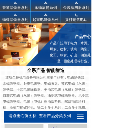
끂
끂
끂
管道除铁器系列
永磁滚筒系列
金属探测器系列
끂
끂
끅
磁棒除铁器系列
起重电磁铁系列
拨打销售电话
产品中心
产品广泛用于电力、水泥、
煤炭、建材、玻璃、陶瓷、
化工、粮食、矿山、钢渣处
理、固废处理等行业。
全系产品 智能智造
潍坊久捷机电设备有限公司主要产品有：电磁除铁器、
永磁除铁器、起重电磁铁、电磁吸盘、带式电磁（永磁）
除铁器、干式电磁除铁器、手动式电磁（永磁）除铁器、
自卸式电磁（永磁）除铁器、油冷式电磁除铁器、风冷式
电磁除铁器、电磁（电机）振动给料机、螺旋输送给料
机、高效节能破碎机、等二十多个系列，二百多个规格。
끀
请点击右侧图标 查看产品分类系列