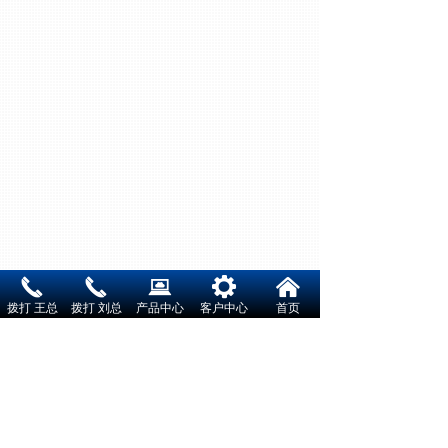
끅
끅
뀵
끶
낀
拨打 王总
拨打 刘总
产品中心
客户中心
首页