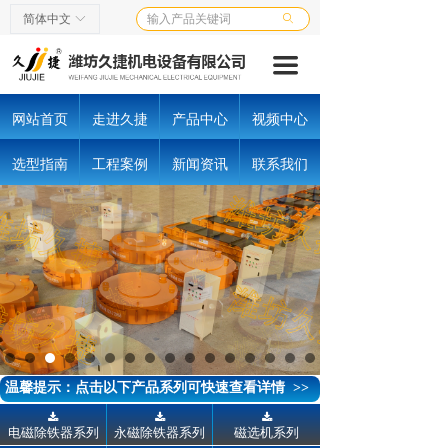
首页
简体中文
ꀅ
ꄙ
끀
走进久捷
产品中心
网站首页
走进久捷
产品中心
视频中心
视频中心
选型指南
工程案例
新闻资讯
联系我们
选型指南
工程案例
客户中心
新闻资讯
联系我们
温馨提示：点击以下产品系列可快速查看详情 >>
끂
끂
끂
电磁除铁器系列
永磁除铁器系列
磁选机系列