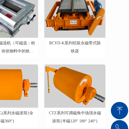
磁磁选机（可磁选：粉
RCYD-K系列铠装永磁带式除
、块状物料中的铁磁
铁器
性物质）
ꁸ
TG)系列永磁滚筒{全
CTZ系列可调磁角中场强永磁
磁360°}
滚筒{半磁120° 180° 240°}
ꂅ
回到顶部