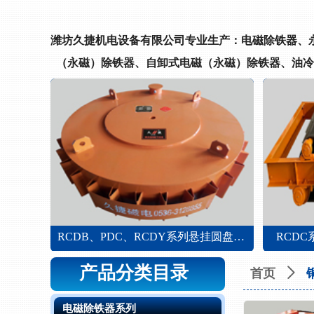
潍坊久捷机电设备有限公司专业生产：电磁除铁器、
（永磁）除铁器、自卸式电磁（永磁）除铁器、油冷
电磁铁
除铁器
除铁器
铁器
铁器
器
RCDG系列悬挂式电磁除铁器 （方形电磁）
RCD系列电磁带式除铁器工作原理示意图
XTL-9、ZCDB系列溜槽式蔗层电磁除铁器
MC01系列矿石自动回收式电磁除铁器
RCDFJ-YF系列强迫油循环带式自卸电磁除铁器
MC03、MC23、MC12系列悬挂式圆形电磁除铁器
RCDEJ-YF系列强迫油循环悬挂式电磁除铁器
XTL-7系列油冷式蔗层电磁除铁器 XTL-8系列油冷、自冷白糖电磁除铁器
RCDB、PDC、RCDY系列悬挂圆盘干式电磁除铁器
RCDC系列风冷自卸带式电磁除铁
产品分类目录
首页
ꄲ
电磁除铁器系列