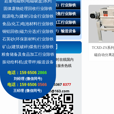
起重电磁铁(电磁吸盘)系列
石英砂（环保新材料）行业除铁
固体废物处理回收行业除铁
矿山（建筑破碎）煤焦行业除铁
能源电力(建材)冶金行业除铁
粮食储备及食品深加工行业除铁
食品(化工)电池材料行业除铁
振动给料机（皮带秤）输送设备
铜铝回收(磁力分选)行业除铁
石英砂(环保新材料)行业除铁
联系我们
矿山(建筑破碎)煤焦行业除铁
TCXD-ZS
粮食储备及食品加工行业除铁
磁自动分离
24小时在线国内
振动给料机(皮带秤)输送设备
销售服务热线
电话：159 6506
2866
销售事业 1 部:
刘经理 (微信同号)
电话 ：冯经理 139 5367
8377
电话：159 6506
0566
王经理 (微信同号)
邮箱: jiujiejidian@163.com