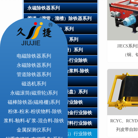
永磁除铁器系列
管道（溜管 - 溜槽）除铁器系列
磁选机（除铁机）系列
永磁滚筒（磁滑轮）系列
JJECS
磁棒除铁器（磁格栅）系列
（铜、
电磁除铁器系列
粉体-粉末-粉状物料-行业除铁
永磁除铁器系列
浆料-釉料-矿浆-混合浆料-除铁
管道除铁器系列
金属探测器系列
磁选机系列
起重电磁铁（电磁吸盘）系列
永磁滚筒(磁滑轮)系列
磁棒除铁器(磁格栅)系列
固体废物处理回收行业除铁
粉体-粉末-粉状物料-除铁
能源电力（建材）冶金行业除铁
浆料-釉料-矿浆-混合料-除铁
RCYC、RCY
食品（化工）电池材料行业除铁
金属探测仪系列
列皮带自卸
铜铝回收（磁力分选）行业除铁