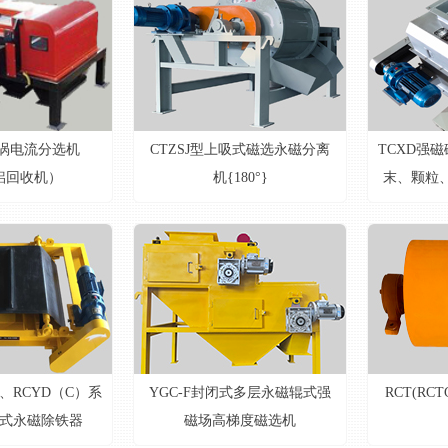
系列涡电流分选机
CTZSJ型上吸式磁选永磁分离
TCXD强
铝回收机）
机{180°}
末、颗粒
D、RCYD（C）系
YGC-F封闭式多层永磁辊式强
RCT(RC
式永磁除铁器
磁场高梯度磁选机